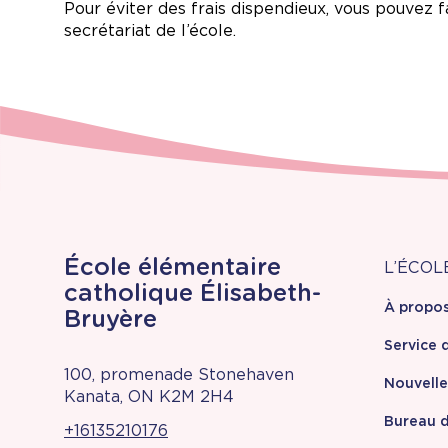
Pour éviter des frais dispendieux, vous pouvez 
secrétariat de l’école.
À
École élémentaire
L’ÉCOL
catholique Élisabeth-
À propo
pr
Bruyère
Service 
100, promenade Stonehaven
Nouvell
Kanata, ON K2M 2H4
Bureau d
+16135210176