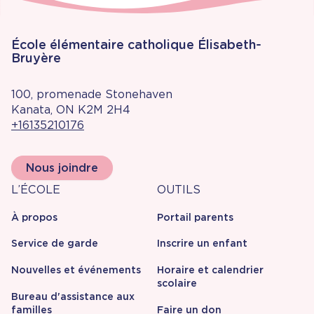
École élémentaire catholique Élisabeth-
Bruyère
100, promenade Stonehaven
Kanata, ON K2M 2H4
+16135210176
Nous joindre
À
Outils
L’ÉCOLE
OUTILS
propos
À propos
Portail parents
Service de garde
Inscrire un enfant
Nouvelles et événements
Horaire et calendrier
scolaire
Bureau d'assistance aux
familles
Faire un don