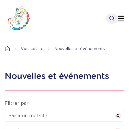
Aller
au
contenu
Open se
Op
principal
Vie scolaire
Nouvelles et événements
Accueil
Nouvelles et événements
Filtrer par
Categories