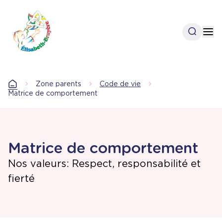
Aller
au
contenu
Open se
Op
principal
Zone parents
Code de vie
Accueil
Matrice de comportement
Matrice de comportement
Nos valeurs: Respect, responsabilité et
fierté